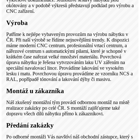
okótovány a v podobě výkresů představují podklad pro výrobu a
CNC zařízení.
Výroba
Patříme k nejlépe vybaveným provozům na výrobu nábytku v
ČR. Při naší výrobě se řídíme nejnovějšími trendy. K dispozici
máme moderní CNC centrum, profesionální vrtací centrum, a
nářezové centrum s automatickými pilami, které je schopné v
krátkém čase nařezat velké množství materiálu. Povrchová
úprava nábytku je řešena vytvrzováním laku UV zářením na
speciální navalovací lince. Provádíme lakování ve vysokém
lesku i matu. Povrchovou úpravu provádíme ze vzorníku NCS a
RAL, popřípadě tónování a lakování dýhy či masivu.
Montáž u zákazníka
Náš zkušený montážní tým provádí odbornou montáž na místě
realizace zakázky po celé ČR. S montáží zajišťujeme také
dopravu všech dílů nábytku přímo k zákazníkovi.
Předání zakázky
Po odborné montáži Vás navštíví náš obchodní zástupce, který s