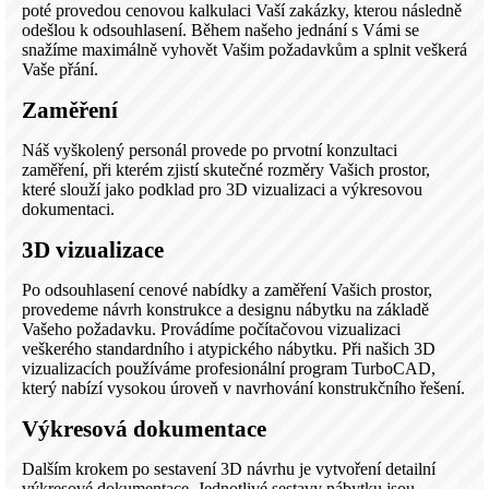
poté provedou cenovou kalkulaci Vaší zakázky, kterou následně
odešlou k odsouhlasení. Během našeho jednání s Vámi se
snažíme maximálně vyhovět Vašim požadavkům a splnit veškerá
Vaše přání.
Zaměření
Náš vyškolený personál provede po prvotní konzultaci
zaměření, při kterém zjistí skutečné rozměry Vašich prostor,
které slouží jako podklad pro 3D vizualizaci a výkresovou
dokumentaci.
3D vizualizace
Po odsouhlasení cenové nabídky a zaměření Vašich prostor,
provedeme návrh konstrukce a designu nábytku na základě
Vašeho požadavku. Provádíme počítačovou vizualizaci
veškerého standardního i atypického nábytku. Při našich 3D
vizualizacích používáme profesionální program TurboCAD,
který nabízí vysokou úroveň v navrhování konstrukčního řešení.
Výkresová dokumentace
Dalším krokem po sestavení 3D návrhu je vytvoření detailní
výkresové dokumentace. Jednotlivé sestavy nábytku jsou