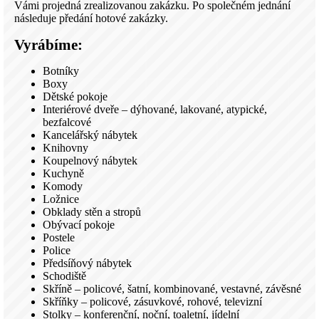
Vámi projedná zrealizovanou zakázku. Po společném jednání
následuje předání hotové zakázky.
Vyrábíme:
Botníky
Boxy
Dětské pokoje
Interiérové dveře – dýhované, lakované, atypické,
bezfalcové
Kancelářský nábytek
Knihovny
Koupelnový nábytek
Kuchyně
Komody
Ložnice
Obklady stěn a stropů
Obývací pokoje
Postele
Police
Předsíňový nábytek
Schodiště
Skříně – policové, šatní, kombinované, vestavné, závěsné
Skříňky – policové, zásuvkové, rohové, televizní
Stolky – konferenční, noční, toaletní, jídelní