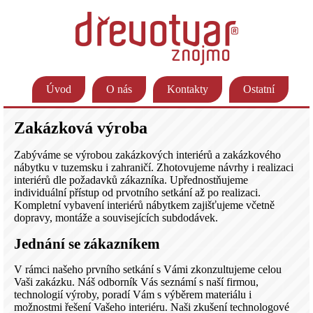
Úvod
O nás
Kontakty
Ostatní
Zakázková výroba
Zabýváme se výrobou zakázkových interiérů a zakázkového
nábytku v tuzemsku i zahraničí. Zhotovujeme návrhy i realizaci
interiérů dle požadavků zákazníka. Upřednostňujeme
individuální přístup od prvotního setkání až po realizaci.
Kompletní vybavení interiérů nábytkem zajišťujeme včetně
dopravy, montáže a souvisejících subdodávek.
Jednání se zákazníkem
V rámci našeho prvního setkání s Vámi zkonzultujeme celou
Vaši zakázku. Náš odborník Vás seznámí s naší firmou,
technologií výroby, poradí Vám s výběrem materiálu i
možnostmi řešení Vašeho interiéru. Naši zkušení technologové